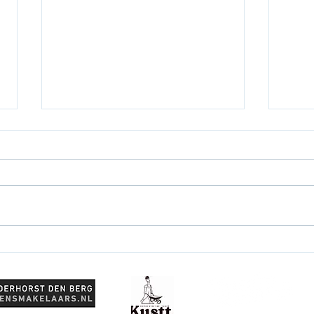
Parcours records
Test
gesneuveld, record aantal
sch
deelnemers!