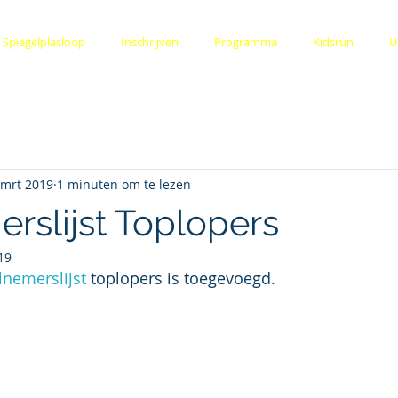
Spiegelplasloop
Inschrijven
Programma
Kidsrun
U
 mrt 2019
1 minuten om te lezen
rslijst Toplopers
19
lnemerslijst 
toplopers is toegevoegd.