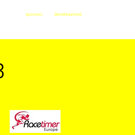
itslagen
Sponsors
Bereikbaarheid
3