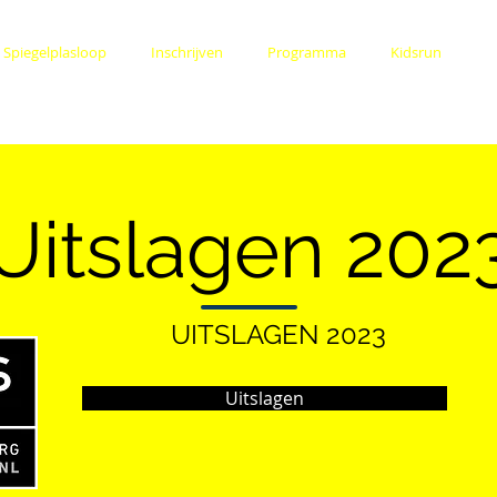
Spiegelplasloop
Inschrijven
Programma
Kidsrun
U
Uitslagen 202
UITSLAGEN 2023
Uitslagen