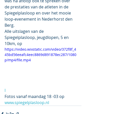
was na afloop ook te spreken over 
de prestaties van de atleten in de 
Spiegelplasloop en over het mooie 
loop-evenement in Nederhorst den 
Berg.
Alle uitslagen van de 
Spiegelplasloop, jeugdlopen, 5 en 
10km, op 
https://video.wixstatic.com/video/372f8f_4
45bd56eeafc4eec8869d891878ec287/1080
p/mp4/file.mp4
l
Fotos vanaf maandag 18 -03 op 
www.spiegelplasloop.nl