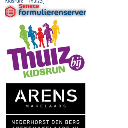
Kidsrun: 	ThuizBij